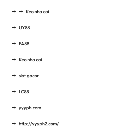
Keo nha cai
UY88
FA88
Keo nha cai
slot gacor
LC88
yyyph.com
http://yyyph2.com/