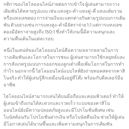
กติกาของไฮโลออนไลน์ง่ายต่อการเข้าใจ ผู้เล่นสามารถวาง
เดิมพันได้หลายรูปแบบ เช่น แทงสูง-ต่ำ แทงคู่-คี่ แทงแต้มรวม
หรือแทงเลขตอง การจ่ายเงินจะแตกต่างกันตามรูปแบบการเดิม
พัน ตัวอย่างเช่น การแทงสูง-ต่ำมีอัตราจ่าย 1:1 แต่การแทงเลข
ตองมีอัตราจ่ายสูงถึง 150:1 ซึ่งทำให้เกมนี้มีความสนุกและ
ความตื่นเต้นในแต่ละรอบ
หนึ่งในเสน่ห์ของไฮโลออนไลน์คือความหลากหลายในการ
วางเดิมพันและโอกาสในการชนะ ผู้เล่นสามารถใช้กลยุทธ์และ
การสังเกตรูปแบบการออกของลูกเต๋าเพื่อเพิ่มโอกาสในการทำ
กำไร นอกจากนี้ ไฮโลออนไลน์แบบไลฟ์ยังถ่ายทอดสดจากคาสิ
โนจริง ทำให้ผู้เล่นรู้สึกเหมือนนั่งอยู่ที่โต๊ะ พร้อมกับดีลเลอร์มือ
อาชีพ
ไฮโลออนไลน์สามารถเล่นได้บนมือถือและคอมพิวเตอร์ ทำให้
ผู้เล่นเข้าถึงเกมได้สะดวกและรวดเร็ว ระบบของคาสิโน
ออนไลน์ยังมีความปลอดภัยสูงและมีโปรโมชั่นพิเศษ เช่น
โบนัสต้อนรับ โปรโมชั่นฝากเงิน หรือโบนัสคืนเงิน ช่วยให้ผู้เล่น
มีโอกาสเล่นได้นานขึ้นและเพิ่มความสนุกในการเดิมพัน