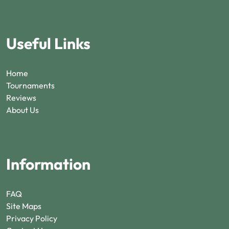
Useful Links
Home
Tournaments
Reviews
About Us
Information
FAQ
Site Maps
Privacy Policy