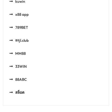
kuwin
x88 app
789BET
tttjl.club
MM88
33WIN
88ABC
สล็อต