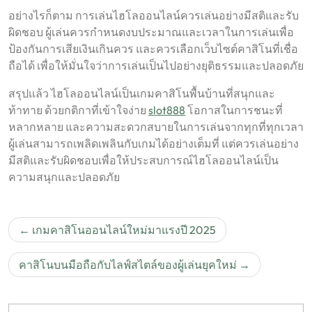
อย่างไรก็ตาม การเล่นไฮโลออนไลน์ควรเล่นอย่างมีสติและรับ
ผิดชอบ ผู้เล่นควรกำหนดงบประมาณและเวลาในการเล่นเพื่อ
ป้องกันการเสียเงินเกินควร และควรเลือกเว็บไซต์คาสิโนที่เชื่อ
ถือได้ เพื่อให้มั่นใจว่าการเล่นเป็นไปอย่างยุติธรรมและปลอดภัย
สรุปแล้ว ไฮโลออนไลน์เป็นเกมคาสิโนพื้นบ้านที่สนุกและ
ท้าทาย ด้วยกติกาที่เข้าใจง่าย
slot888
โอกาสในการชนะที่
หลากหลาย และความสะดวกสบายในการเล่นจากทุกที่ทุกเวลา
ผู้เล่นสามารถเพลิดเพลินกับเกมได้อย่างเต็มที่ แต่ควรเล่นอย่าง
มีสติและรับผิดชอบเพื่อให้ประสบการณ์ไฮโลออนไลน์เป็น
ความสนุกและปลอดภัย
Post
เกมคาสิโนออนไลน์ใหม่มาแรงปี 2025
navigation
คาสิโนบนมือถือกับไลฟ์สไตล์ของผู้เล่นยุคใหม่